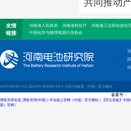
共同推动
友情
河南省人民政府
河南省科技厅
河南省工业和信息化
链接
中国化学与物理电源行业协会
地
邮
电
COPYRIGHT ALL RIGHTS RESERVED © 2020 FH体育（中国）官方网站
备案号：
|
|
博鱼买球首选_博鱼买球(中国)
半岛线上官网（中国）官方网站
【开云英超】中国
|
国）官网