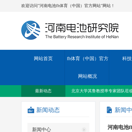
欢迎访问”河南电池fh体育（中国）官方网站”网站！
网站首页
fh体育（中国）官方
科技
网站概况
新乡国资集团与新乡铁塔公司签
最新动态
北京大学其鲁教授率专家团队莅
新闻动态
新闻
我院召开2023年上半年度工作会
河南电池
新闻中心