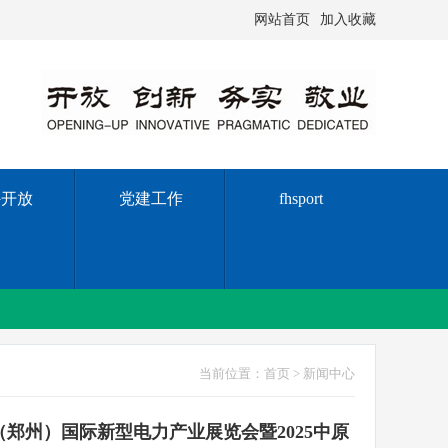
网站首页
加入收藏
外开放
党建工作
fhsport
当前位置：
首页
>
新闻中心
（郑州）国际新型电力产业展览会暨2025中原