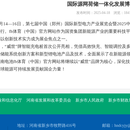
国际源网荷储一体化发展博
洛阳紫光太阳能应用技术fh体育（中国）官方网站院长兰琴一行莅临我院参观交流
2022-07-15
发布时间：2025-04-18 浏览：184
院参观调研
2022-07-11
年4月14—16日，第七届中国（郑州）国际新型电力产业展览会暨20
调研
2022-07-01
行。fh体育（中国）官方网站作为国资集团新能源产业的重要科技平
，以创新技术实力成为展会焦点之一。
国内首台套大型铁路机车用新能源动力电池系统交付仪式圆满举行
2022-06-25
，“威世”牌智能充电桩首次公开亮相，凭借高效快充、智能调控及
学习吴金印同志先进事迹
2022-06-25
的储能系统创新方案和新型锂电池产品及技术，全面展示了在新能源
南电池fh体育（中国）官方网站将继续以“威世”品牌为核心，深化
全球能源可持续发展贡献国企力量！
业和信息化厅
河南省发展和改革委员会
新乡市人民政府
新乡市财政
地址：河南省新乡市牧野路416号
邮箱：hndcyjy@