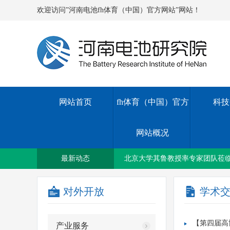
欢迎访问”河南电池fh体育（中国）官方网站”网站！
网站首页
fh体育（中国）官方
科技
网站概况
新乡国资集团与新乡铁塔公司签
最新动态
北京大学其鲁教授率专家团队莅
对外开放
学术
我院召开2023年上半年度工作会
【第四届高
产业服务