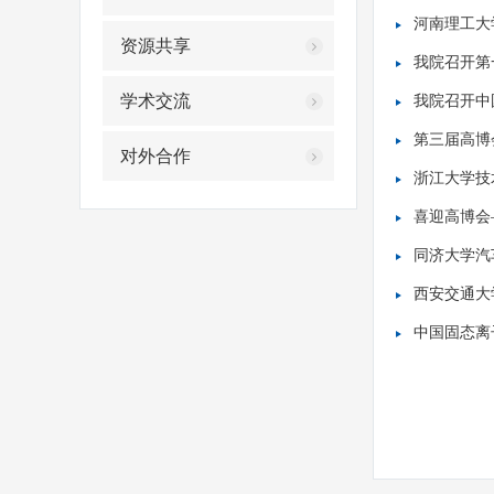
河南理工大
资源共享
我院召开第
省政协副主席戴柏华一行莅临我
学术交流
我院召开中
省委改革办调研组莅临我院参观
第三届高博
对外合作
浙江大学技
我院赴唐庄太行公仆展览馆参观
喜迎高博会
同济大学汽
西安交通大
中国固态离