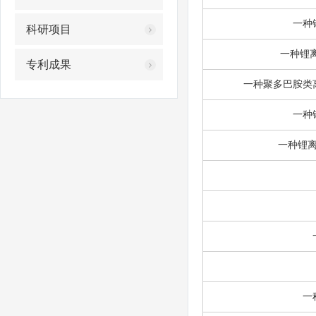
省政协副主席戴柏华一行莅临我院参观调研
一种
科研项目
省委改革办调研组莅临我院参观调研
一种锂
专利成果
一种聚多巴胺类
我院赴唐庄太行公仆展览馆参观学习吴金印
一种
一种锂
一