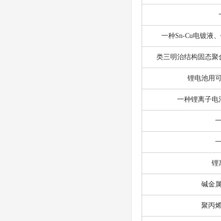
一种Sn-Cu电镀
类三明治结构固态聚
锂电池用
一种锂离子电
锂
碱金
聚丙