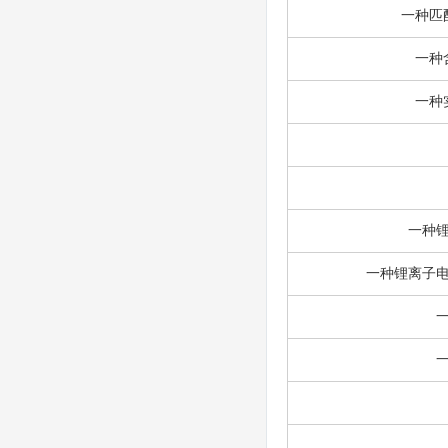
一种匹
一种
一种
一种
一种锂离子