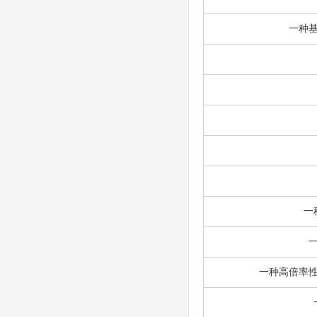
一种
一
一种高倍率