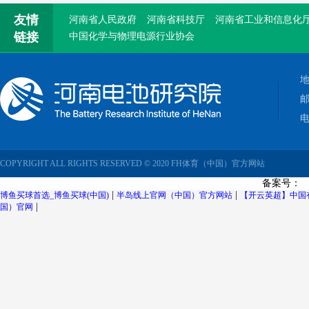
友情
河南省人民政府
河南省科技厅
河南省工业和信息化
链接
中国化学与物理电源行业协会
地
邮
电
COPYRIGHT ALL RIGHTS RESERVED © 2020 FH体育（中国）官方网站
备案号：
|
|
博鱼买球首选_博鱼买球(中国)
半岛线上官网（中国）官方网站
【开云英超】中国
|
国）官网