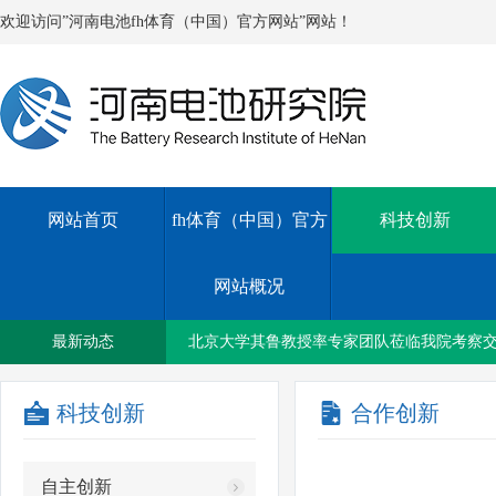
欢迎访问”河南电池fh体育（中国）官方网站”网站！
网站首页
fh体育（中国）官方
科技创新
网站概况
新乡国资集团与新乡铁塔公司签订战略合作
最新动态
北京大学其鲁教授率专家团队莅临我院考察
科技创新
合作创新
我院召开2023年上半年度工作会议
自主创新