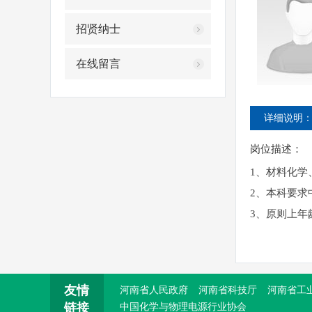
招贤纳士
省政协副主席戴柏华一行莅临我
在线留言
省委改革办调研组莅临我院参观
详细说明
我院赴唐庄太行公仆展览馆参观
岗位描述：
1、材料化
2、本科要求
3、原则上年
友情
河南省人民政府
河南省科技厅
河南省工
链接
中国化学与物理电源行业协会