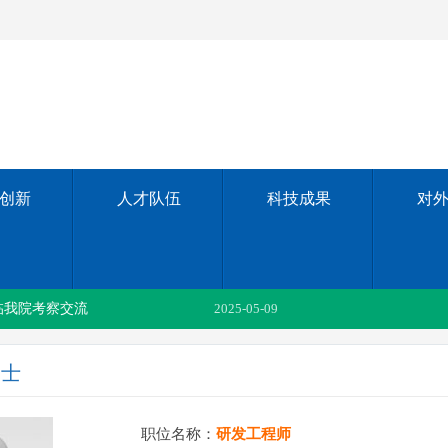
创新
人才队伍
科技成果
对
订战略合作协议
2025-08-03
临我院考察交流
2025-05-09
河南电池fh体育（中国）官方网站“威世”系列产品首秀第七届中国（郑州）国际新型电力产业展览会暨2025中原国际源网荷储一体化发展博览会
2025-04-18
纳士
议
2023-07-14
河南省科技厅党组成员、副厅长何守法带领调研组莅临我院参观调研
2022-09-05
职位名称：
研发工程师