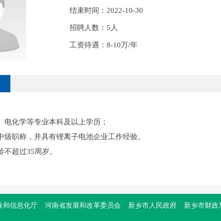
结束时间：2022-10-30
洛阳紫光太阳能应用技术fh体育（中国）官方网站院长兰琴一行莅临我院参观交流
2022-07-15
招聘人数：5人
院参观调研
2022-07-11
工资待遇：8-10万/年
调研
2022-07-01
国内首台套大型铁路机车用新能源动力电池系统交付仪式圆满举行
2022-06-25
：
学习吴金印同志先进事迹
2022-06-25
学、电化学等专业本科及以上学历；
中级职称，并具有锂离子电池企业工作经验。
龄不超过35周岁。
业和信息化厅
河南省发展和改革委员会
新乡市人民政府
新乡市财政